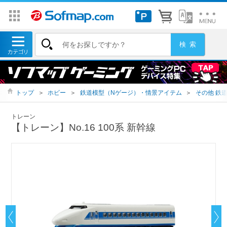
トップ
＞
ホビー
＞
鉄道模型（Nゲージ）・情景アイテム
＞
その他 鉄
トレーン
【トレーン】No.16 100系 新幹線