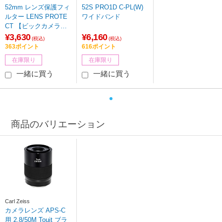
キナー)
52mm レンズ保護フィ
52S PRO1D C-PL(W)
ルター LENS PROTE
ワイドバンド
CT 【ビックカメラグ
ループオリジナル】
¥3,630
¥6,160
(税込)
(税込)
363ポイント
616ポイント
在庫限り
在庫限り
一緒に買う
一緒に買う
商品のバリエーション
Carl Zeiss
カメラレンズ APS-C
用 2.8/50M Touit ブラ