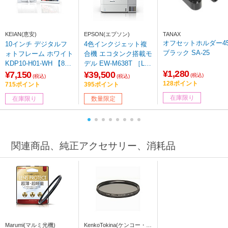
KEIAN(恵安)
EPSON(エプソン)
TANAX
オフセットホルダー4
10インチ デジタルフ
4色インクジェット複
ブラック SA-25
ォトフレーム ホワイト
合機 エコタンク搭載モ
KDP10-H01-WH 【86
デル EW-M638T ［L判
¥1,280
4】
～A4］
¥7,150
¥39,500
(税込)
(税込)
(税込)
128ポイント
715ポイント
395ポイント
在庫限り
在庫限り
数量限定
関連商品、純正アクセサリー、消耗品
Marumi(マルミ光機)
KenkoTokina(ケンコー・ト