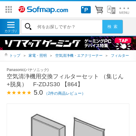
トップ
＞
家電・照明
＞
空気清浄機・エアクリーナー
＞
フィルター
Panasonic(パナソニック)
空気清浄機用交換フィルターセット （集じん
+脱臭） F-ZDJS30 【864】
5.0
（2件の商品レビュー）