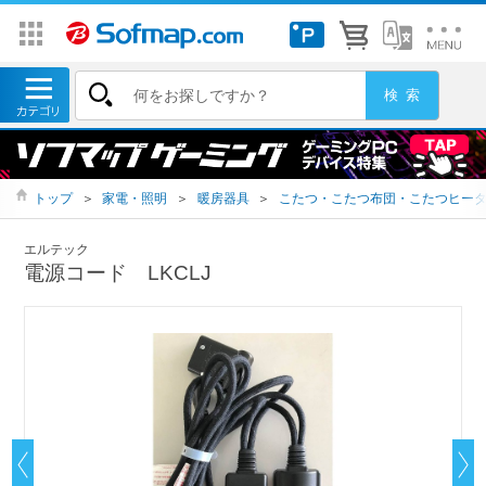
トップ
＞
家電・照明
＞
暖房器具
＞
こたつ・こたつ布団・こたつヒー
エルテック
電源コード LKCLJ