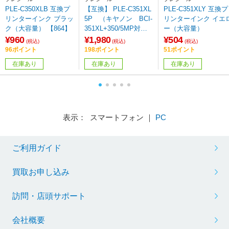
PLE-C350XLB 互換プ
【互換】 PLE-C351XL
PLE-C351XLY 互換プ
リンターインク ブラッ
5P （キヤノン BCI-
リンターインク イエ
ク（大容量） 【864】
351XL+350/5MP対応/
ー（大容量）
互換インクカートリッ
¥960
¥1,980
¥504
(税込)
(税込)
(税込)
ジ/5色BOXパック）
96ポイント
198ポイント
51ポイント
【864】
在庫あり
在庫あり
在庫あり
表示： スマートフォン ｜
PC
ご利用ガイド
買取お申し込み
訪問・店頭サポート
会社概要