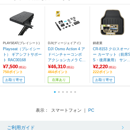
PLAYSEAT(プレイシート)
DJI(ディージェイアイ)
錦産業
Playseat（プレイシー
DJI Osmo Action 4 ア
CR-8153 クロスオー
ト） ギアシフトサポー
ドベンチャーコンボ
ー カーマット（前席
ト RAC00168
アクションカメラ CA2
S・後席兼用） サン
040
ベージュ
¥7,500
¥46,310
¥2,220
(税込)
(税込)
(税込)
750ポイント
464ポイント
222ポイント
お取り寄せ
在庫あり
お取り寄せ
表示： スマートフォン ｜
PC
ご利用ガイド