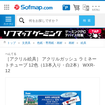
トップ
＞
文房具
＞
色紙・専用紙・画材
＞
画材
＞
絵具
ぺんてる
［アクリル絵具］ アクリルガッシュ ラミネー
トチューブ 12色（13本入り・白2本） WXR-
12