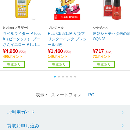
brother(ブラザー)
プレジール
シヤチハタ
ラベルライター P-touc
PLE-CB3213P 互換プ
速乾シャチハタ朱の
h（ピータッチ） プー
リンターインク プレジ
OQN28
さんイエロー PT-J100
ール 3色
PHY 【864】
¥4,950
¥1,460
¥717
(税込)
(税込)
(税込)
495ポイント
146ポイント
72ポイント
在庫あり
在庫あり
在庫あり
表示： スマートフォン ｜
PC
ご利用ガイド
買取お申し込み