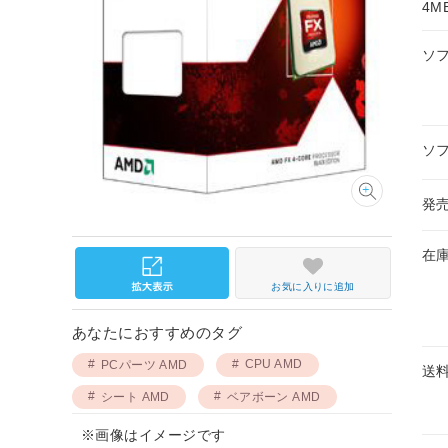
4M
ソ
ソ
発
在
お気に入りに追加
あなたにおすすめのタグ
CPU AMD
PCパーツ AMD
送
シート AMD
ベアボーン AMD
※画像はイメージです