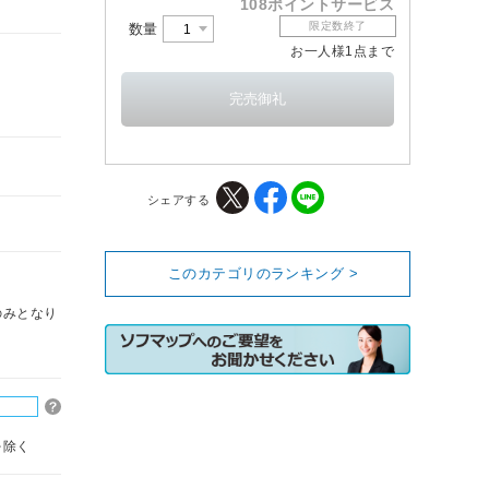
108ポイントサービス
限定数終了
数量
お一人様1点まで
シェアする
このカテゴリのランキング >
のみとなり
を除く