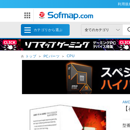
利用規
カテゴリから選ぶ
CPU
トップ
＞
PCパーツ
＞
AM
【
型番