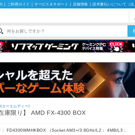
約
|
ご利用ガイド
|
サービス＆サポート
|
店舗情報
|
請求書払いについて（法
D(エーエムディー)
在庫限り】 AMD FX-4300 BOX
： FD4300WMHKBOX （Socket AM3+/3.8GHz/L2： 4MB/L3：