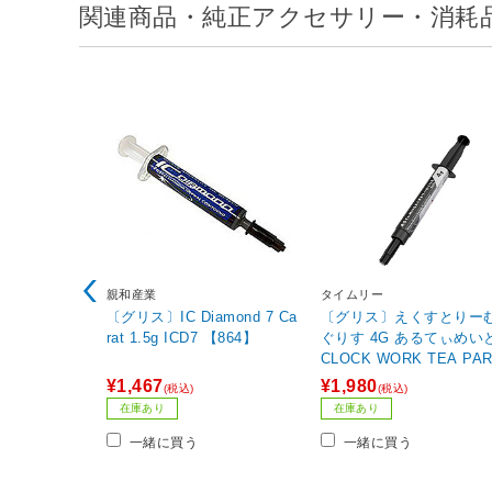
関連商品・純正アクセサリー・消耗
親和産業
タイムリー
〔グリス〕IC Diamond 7 Ca
〔グリス〕えくすとりー
rat 1.5g ICD7 【864】
ぐりす 4G あるてぃめい
CLOCK WORK TEA PA
グレー CWTP-EG4GUL
¥1,467
¥1,980
(税込)
(税込)
在庫あり
在庫あり
一緒に買う
一緒に買う