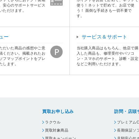
、安心のサポートサービス
使う！ネットで貯めて、お店で使
いただけます。
う！ 面倒な手続きも一切不要で
す。
ュー
サービス＆サポート
ただいた商品の感想やご意
当社購入商品はもちろん、他店で購
稿ください。掲載されたお
入した商品も、修理受付やパソコ
ソフマップポイントをプレ
ン・スマホのサポート、診断・設定
たします。
などご利用いただけます。
買取お申し込み
訪問・店頭
ラクウル
プレミアムC
買取対象商品
長期保証ソ
買取キャンペーン
月額安心サ