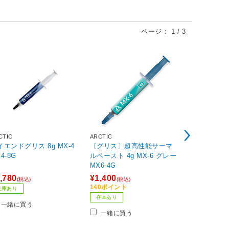
ページ：
1
/
3
CTIC
ARCTIC
サイズ
イエンドグリス 8g MX-4
〔グリス〕超高性能サーマ
CPUクーラー MUGEN6 
4-8G
ルペースト 4g MX-6 グレー
ACK EDITION SCMG-
MX6-4G
DBE 120m
A1851 /1700
,780
¥1,400
¥5,193
(税込)
(税込)
(税込
155 /1151 /
140ポイント
在庫あり
数量限定
1(V3) /206
在庫あり
一緒に買う
【sof001】
一緒に買
一緒に買う