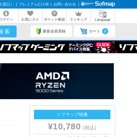
人窓口）
|
プレミアムCLUB
|
お問い合わせ
|
ログイン
お気に入り
ポイント確認
ランキング
Language
新規会員登録
カート
0
ソフマップ特価
¥10,780
(税込)