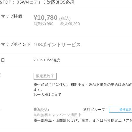
B/TDP： 95W/4コア）※対応BIOS必須
フマップ特価
¥10,780
(税込)
消費税¥980
税抜¥9,800
フマップポイント
108ポイントサービス
売日
2012/10/27発売
庫
限定数終了
※生産完了品に伴い、初期不良・製品不備等の場合は返品
ます。
お一人様1点まで
料
¥0
送料グループ：
(税込)
通常商品
送料無料キャンペーン適用中
※一部離島・山間部および北海道、または当社指定エリア