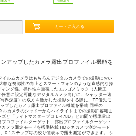
在庫あり
在庫あり
在庫あり
ョンアップしたカメラ露出プロファイル機能を
載し、フイルムカメラはもちろんデジタルカメラでの撮影におい
、大幅な視認性の向上とスマートフォンのような直感的な操
ディング性、操作性を重視したエルゴノミック（人間工
度が任意に設定可能なデジタルカメラ向けに、シャッター速
被写界深度）の双方を活かした撮影をする際に、TF優先モ
アップしたカメラ露出プロファイル機能を搭載 同梱の
になるデジタルカメラのシャドーからハイライトまでの撮影許容範囲
と「ライトマスタープロ L-478D」との間で標準露出
出プロファイルターゲット、露出プロファイルターゲット
ド、シネカメラ測定モードを標準搭載 HDシネカメラ測定モード
0.1ステップ毎の絞り値表示で露出測定ができます。 シ