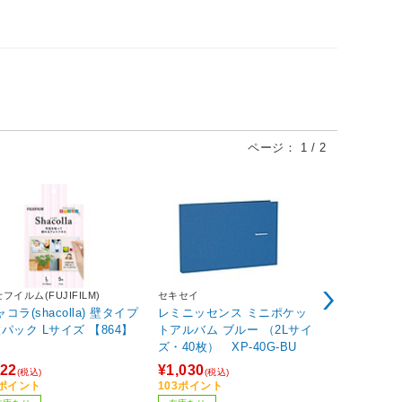
ページ：
1
/
2
フイルム(FUJIFILM)
セキセイ
THERMOS(
コラ(shacolla) 壁タイプ
レミニッセンス ミニポケッ
マイボトルカバー 
枚パック Lサイズ 【864】
トアルバム ブルー （2Lサイ
PJ-350-GY
ズ・40枚） XP-40G-BU
22
¥1,030
¥963
(税込)
(税込)
(税込)
3ポイント
103ポイント
97ポイント