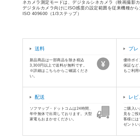
ネカメラ測定モードは、デジタルシネカメラ（映画撮影カ
デジタルカメラ向けにISO感度の設定範囲を従来機種から
ISO 409600（1/3ステップ）
送料
プレ
新品商品は一部商品を除き税込
優待ポイ
3,300円以上で送料が無料です。
保証など
※詳細はこちらからご確認くださ
もご利用
い。
配送
レビ
ソフマップ・ドットコムは24時間、
ご購入い
年中無休で出荷しております。大型
見をご投
家電もおまかせください。
客様には
ゼントい