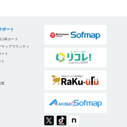
サポート
LUBカード
フマップワランティ
ポート
ート
ト
9
設置