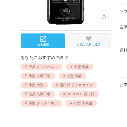
ソ
在
お気に入りに追加
送
あなたにおすすめのタグ
液晶 タッチパネル
大型 液晶
小型 人間工学
小型 液晶
お
小型 大型
露出計 ビデオカメラ
液晶 人間工学
SEKONIC 露出計
小型 タッチパネル
小型 高精度