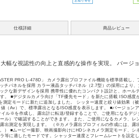
お取り寄せ
仕様詳細
商品レビュー
、大幅な視認性の向上と直感的な操作を実現。 バージ
ASTER PRO L-478D」 カメラ露出プロファイル機能を標準搭
ッチパネルを採用 カラー液晶タッチパネル（2.7型）の採用により
ミックな新デザインを採用 携帯性に優れたコンパクト設計と、ホール
。 ■デジタルカメラ向け「TF優先モード」を新たに搭載 ISO感
」を測定モードに新たに追加しました。 シッター速度と絞り値効果（
値（Av）で、標準露出となるISO感度を表示します。 ■バージョン
」でカメラ露出プロファイル※を作成し、露出計に転送/登録することで、ご使用
ル）で確認することができます。 また、ご使用になるカメラ、レンズ
露出測定を実現します。 （※カメラ露出プロフィルの作成には、露
要となります。） ■ムービー撮影、映画撮影向けにHDシネカメラ測定モー
ラ等に適したモードです。シャッター速度とフレームレートを設定し、