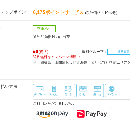
フマップポイント
6,175ポイントサービス
(税込価格の10％分)
庫
在庫あり
通常24時間以内に出荷
料
¥0
送料グループ：
(税込)
通常商品
送料無料キャンペーン適用中
※一部離島・山間部および北海道、または当社指定エリア
支払い方法
ご利用いただけるPay払い