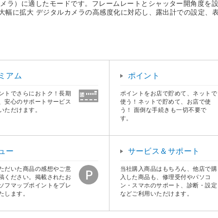
メラ）に適したモードです。フレームレートとシャッター開角度を設定
大幅に拡大 デジタルカメラの高感度化に対応し、露出計での設定、表示I
ミアム
ポイント
ントでさらにおトク！長期
ポイントをお店で貯めて、ネットで
、安心のサポートサービス
使う！ネットで貯めて、お店で使
いただけます。
う！ 面倒な手続きも一切不要で
す。
ュー
サービス＆サポート
ただいた商品の感想やご意
当社購入商品はもちろん、他店で購
稿ください。掲載されたお
入した商品も、修理受付やパソコ
ソフマップポイントをプレ
ン・スマホのサポート、診断・設定
たします。
などご利用いただけます。