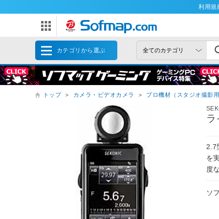
利用規
カテゴリから選ぶ
トップ
＞
カメラ・ビデオカメラ
＞
プロ機材（スタジオ撮影
SEK
ラ
2
を
度
ソ