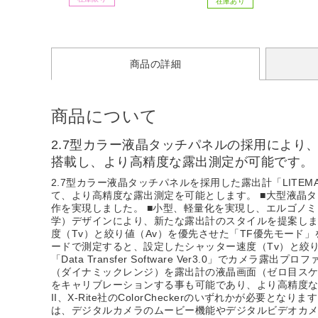
在庫あり
商品の詳細
商品について
2.7型カラー液晶タッチパネルの採用により
搭載し、より高精度な露出測定が可能です。
2.7型カラー液晶タッチパネルを採用した露出計「LITEM
て、より高精度な露出測定を可能とします。 ■大型液晶タ
作を実現しました。 ■小型、軽量化を実現し、エルゴノ
学）デザインにより、新たな露出計のスタイルを提案します
度（Tv）と絞り値（Av）を優先させた「TF優先モード
ードで測定すると、設定したシャッター速度（Tv）と絞り
「Data Transfer Software Ver3.0
（ダイナミックレンジ）を露出計の液晶画面（ゼロ目スケー
をキャリブレーションする事も可能であり、より高精度な
II、X-Rite社のColorCheckerのいずれかが必
は、デジタルカメラのムービー機能やデジタルビデオカメ