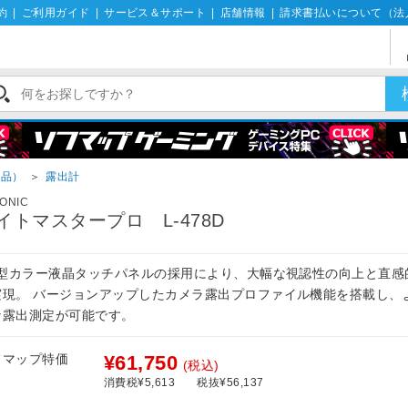
約
|
ご利用ガイド
|
サービス＆サポート
|
店舗情報
|
請求書払いについて（法
用品）
＞
露出計
ONIC
イトマスタープロ L-478D
.7型カラー液晶タッチパネルの採用により、大幅な視認性の向上と直感
実現。 バージョンアップしたカメラ露出プロファイル機能を搭載し、
な露出測定が可能です。
フマップ特価
¥61,750
(税込)
消費税¥5,613
税抜¥56,137