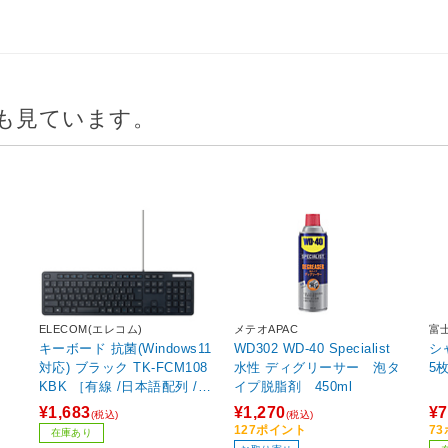
も見ています。
ELECOM(エレコム)
メテオAPAC
富士
キーボード 抗菌(Windows11
WD302 WD-40 Specialist
シャ
対応) ブラック TK-FCM108
水性 ディグリーサー 泡タ
5
KBK ［有線 /日本語配列 /メ
イプ脱脂剤 450ml
ンブレン］
¥1,683
¥1,270
¥7
(税込)
(税込)
127ポイント
7
在庫あり