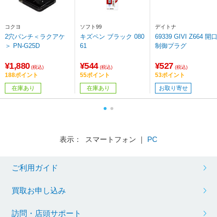
コクヨ
ソフト99
デイトナ
2穴パンチ＜ラクアケ
キズペン ブラック 080
69339 GIVI Z664 開
＞ PN-G25D
61
制御プラグ
¥1,880
¥544
¥527
(税込)
(税込)
(税込)
188ポイント
55ポイント
53ポイント
在庫あり
在庫あり
お取り寄せ
表示： スマートフォン ｜
PC
ご利用ガイド
買取お申し込み
訪問・店頭サポート