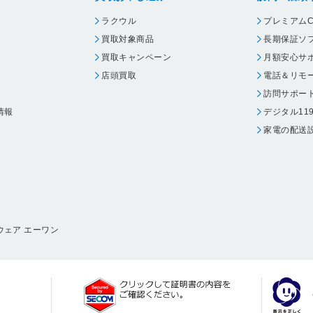
ラクウル
プレミアムC
買取対象商品
長期保証ソ
買取キャンペーン
月額安心サ
店頭買取
電話＆リモ
訪問サポー
情報
デジタル11
家電の配送
ウェア エーワン