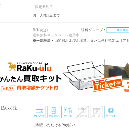
庫
限定数終了
お一人様1点まで
料
¥0
送料グループ：
(税込)
通常商品
送料無料キャンペーン適用中
※一部離島・山間部および北海道、または当社指定エリア
支払い方法
ご利用いただけるPay払い