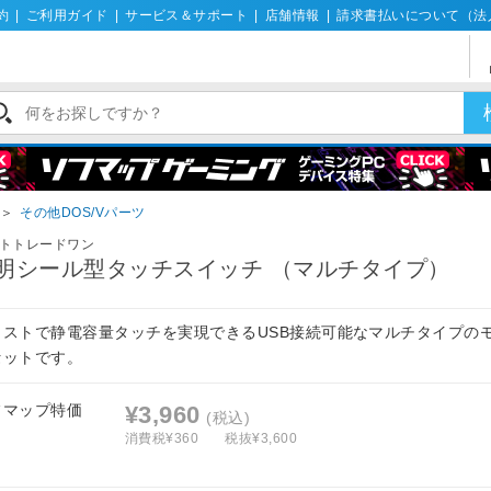
約
|
ご利用ガイド
|
サービス＆サポート
|
店舗情報
|
請求書払いについて（法
＞
その他DOS/Vパーツ
トトレードワン
明シール型タッチスイッチ （マルチタイプ）
コストで静電容量タッチを実現できるUSB接続可能なマルチタイプの
セットです。
フマップ特価
¥3,960
(税込)
消費税¥360
税抜¥3,600