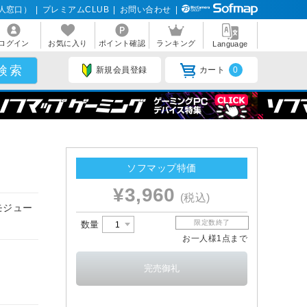
人窓口）
|
プレミアムCLUB
|
お問い合わせ
|
ログイン
お気に入り
ポイント確認
ランキング
Language
新規会員登録
カート
0
ソフマップ特価
¥3,960
(税込)
モジュー
限定数終了
数量
お一人様1点まで