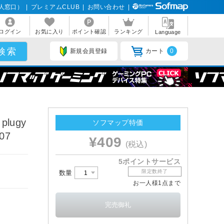
人窓口）
|
プレミアムCLUB
|
お問い合わせ
|
ログイン
お気に入り
ポイント確認
ランキング
Language
新規会員登録
カート
0
ugy
ソフマップ特価
07
¥409
(税込)
5ポイントサービス
限定数終了
数量
お一人様1点まで