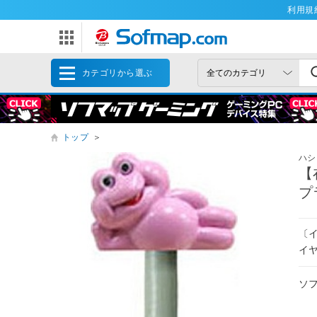
利用規
カテゴリから選ぶ
トップ
＞
ハシ
【
プ
〔
イ
ソ