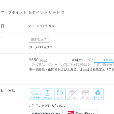
フマップポイント
5ポイントサービス
売日
2012/02/下旬発売
庫
限定数終了
お一人様1点まで
料
¥550
送料グループ：
(税込)
通常商品
「通常商品」グループの商品を¥3,300以上のお買い物で無
※一部離島・山間部および北海道、または当社指定エリア
支払い方法
ご利用いただけるPay払い