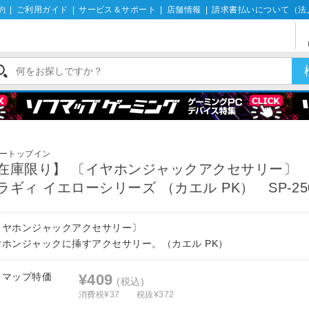
約
|
ご利用ガイド
|
サービス＆サポート
|
店舗情報
|
請求書払いについて（法
ートップイン
在庫限り】 〔イヤホンジャックアクセサリー〕 pl
ラギィ イエローシリーズ （カエル PK） SP-25
イヤホンジャックアクセサリー〕
ヤホンジャックに挿すアクセサリー。（カエル PK）
フマップ特価
¥409
(税込)
消費税¥37
税抜¥372