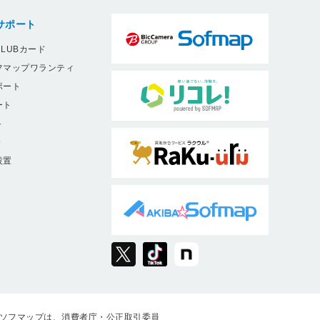
サポート
LUBカード
フマップワランティ
ポート
ート
ト
9
設置
ソフマップは、消費者庁・公正取引委員