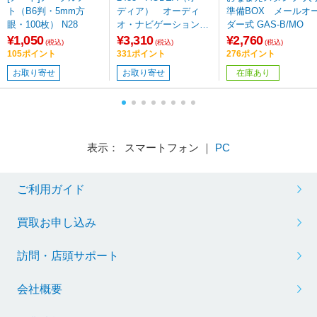
ト（B6判・5mm方
ディア） オーディ
準備BOX メールオ
眼・100枚） N28
オ・ナビゲーション取
ダー式 GAS-B/MO
付キット スズキ車用
¥1,050
¥3,310
¥2,760
(税込)
(税込)
(税込)
105ポイント
331ポイント
276ポイント
お取り寄せ
お取り寄せ
在庫あり
表示： スマートフォン ｜
PC
ご利用ガイド
買取お申し込み
訪問・店頭サポート
会社概要