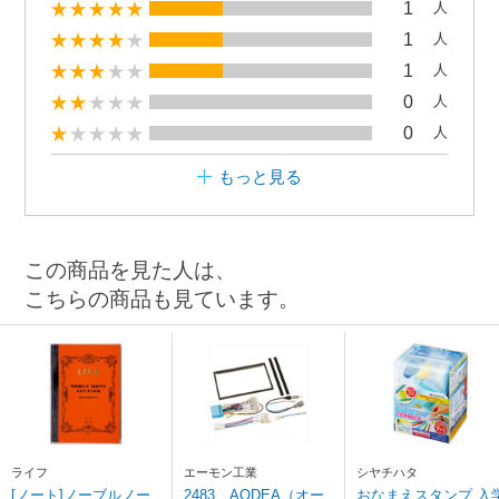
1
人
1
人
1
人
0
人
0
人
もっと見る
この商品を見た人は、
こちらの商品も見ています。
ライフ
エーモン工業
シヤチハタ
[ノート]ノーブルノー
2483 AODEA（オー
おなまえスタンプ 入