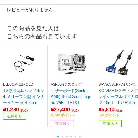
レビューがありません
この商品を見た人は、
こちらの商品も見ています。
ELECOM(エレコム)
ASRock(アスロック)
SANWA SUPPLY(サンワ
プライ)
TV専用両耳ヘッドホン
マザーボード(Socket
KC-VMH150 ディスプ
セミオープン型 インナ
AM5) B650 Steel Lege
レイケーブル（アナ
ーイヤー φ14.2mmド
nd WiFi ［ATX］
グ/15m） [EU RoHS
ライバー 5mコード ボ
令準拠]
¥1,230
¥27,400
¥5,810
(税込)
(税込)
(税込)
リュームコントローラ
2,740ポイント
581ポイント
在庫あり
ー付き ブラック Affinit
在庫限り
在庫あり
y sound ブラック EHP
-TV11I5XBK ［インナ
ーイヤー型 /φ3.5mm