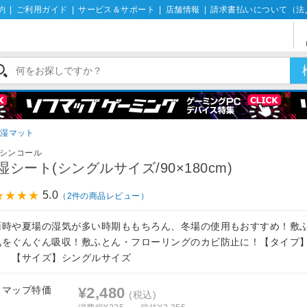
約
|
ご利用ガイド
|
サービス＆サポート
|
店舗情報
|
請求書払いについて（法
除湿マット
シンコール
湿シート(シングルサイズ/90×180cm)
5.0
（2件の商品レビュー）
雨時や夏場の湿気が多い時期ももちろん、冬場の使用もおすすめ！敷
気をぐんぐん吸収！敷ふとん・フローリングのカビ防止に！【タイプ
ト 【サイズ】シングルサイズ
フマップ特価
¥2,480
(税込)