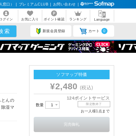
人窓口）
|
プレミアムCLUB
|
お問い合わせ
|
ログイン
お気に入り
ポイント確認
ランキング
Language
新規会員登録
カート
0
ソフマップ特価
¥2,480
(税込)
124ポイントサービス
ふとんの
限定数終了
数量
】除湿マ
お一人様1点まで