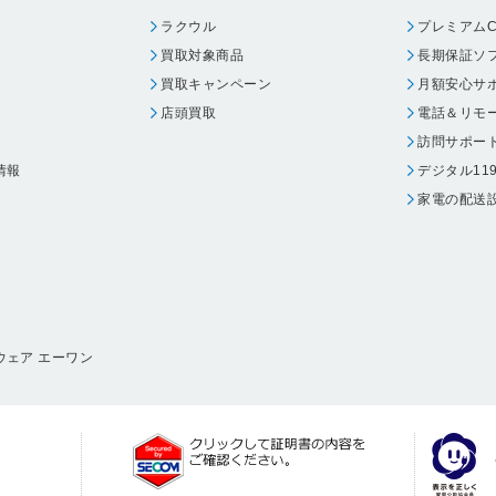
ラクウル
プレミアムC
買取対象商品
長期保証ソ
買取キャンペーン
月額安心サ
店頭買取
電話＆リモ
訪問サポー
情報
デジタル11
家電の配送
ウェア エーワン