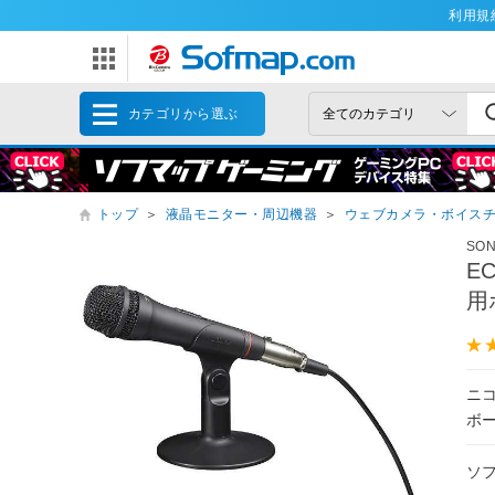
利用規
カテゴリから選ぶ
トップ
＞
液晶モニター・周辺機器
＞
ウェブカメラ・ボイス
SO
E
用
ニコ
ボ
ソ