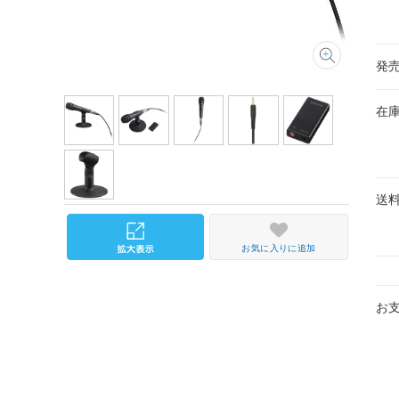
発
在
送
お気に入りに追加
お