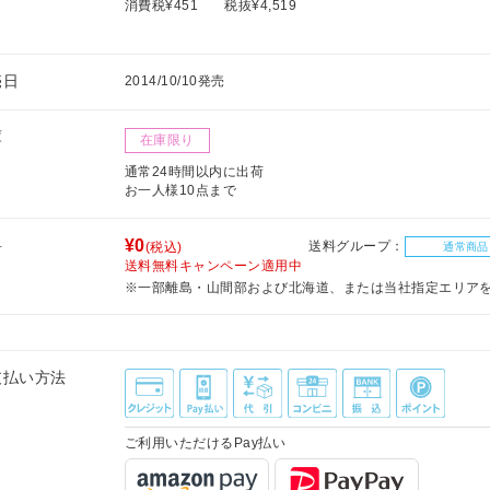
消費税¥451
税抜¥4,519
売日
2014/10/10発売
庫
在庫限り
通常24時間以内に出荷
お一人様10点まで
料
¥0
送料グループ：
(税込)
通常商品
送料無料キャンペーン適用中
※一部離島・山間部および北海道、または当社指定エリア
支払い方法
ご利用いただけるPay払い