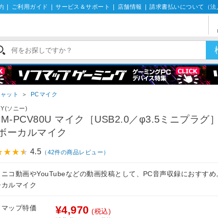
約
|
ご利用ガイド
|
サービス＆サポート
|
店舗情報
|
請求書払いについて（法
チャット
＞
PCマイク
NY(ソニー)
CM-PCV80U マイク［USB2.0／φ3.5ミニプラグ
ボーカルマイク
4.5
（42件の商品レビュー）
ニコ動画やYouTubeなどの動画投稿として、PC音声収録におすすめ
ーカルマイク
フマップ特価
¥4,970
(税込)