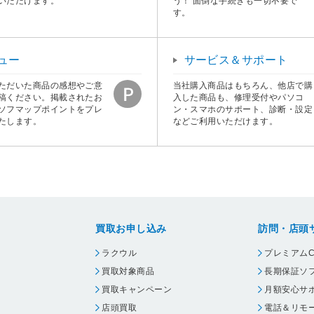
いただけます。
う！ 面倒な手続きも一切不要で
す。
ュー
サービス＆サポート
ただいた商品の感想やご意
当社購入商品はもちろん、他店で購
稿ください。掲載されたお
入した商品も、修理受付やパソコ
ソフマップポイントをプレ
ン・スマホのサポート、診断・設定
たします。
などご利用いただけます。
買取お申し込み
訪問・店頭
ラクウル
プレミアムC
買取対象商品
長期保証ソ
買取キャンペーン
月額安心サ
店頭買取
電話＆リモ