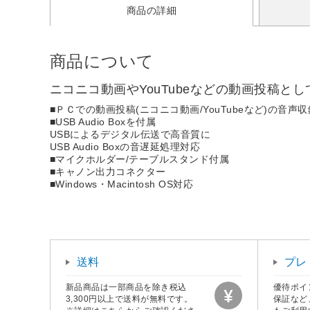
商品の詳細
商品について
ニコニコ動画やYouTubeなどの動画投稿と
■ＰＣでの動画投稿(ニコニコ動画/YouTubeなど)の音声
■USB Audio Boxを付属
USBによるデジタル伝送で高音質に
USB Audio Boxの音遅延処理対応
■マイクホルダー/テーブルスタンド付属
■キャノン出力コネクター
■Windows・Macintosh OS対応
送料
プレ
新品商品は一部商品を除き税込
優待ポイ
3,300円以上で送料が無料です。
保証など