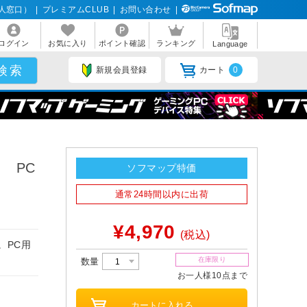
人窓口）
|
プレミアムCLUB
|
お問い合わせ
|
ログイン
お気に入り
ポイント確認
ランキング
Language
新規会員登録
カート
0
］ PC
ソフマップ特価
通常24時間以内に出荷
¥4,970
(税込)
。PC用
在庫限り
数量
お一人様10点まで