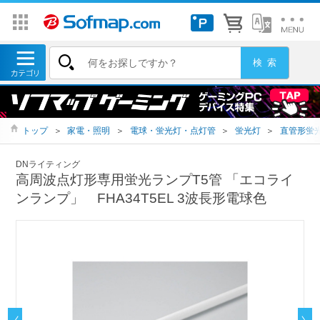
トップ
＞
家電・照明
＞
電球・蛍光灯・点灯管
＞
蛍光灯
＞
直管形蛍
DNライティング
高周波点灯形専用蛍光ランプT5管 「エコライ
ンランプ」 FHA34T5EL 3波長形電球色