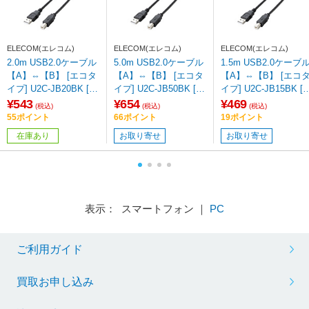
ELECOM(エレコム)
ELECOM(エレコム)
ELECOM(エレコム)
2.0m USB2.0ケーブル
5.0m USB2.0ケーブル
1.5m USB2.0ケーブ
【A】⇔【B】 [エコタ
【A】⇔【B】 [エコタ
【A】⇔【B】 [エコ
イプ] U2C-JB20BK [E
イプ] U2C-JB50BK [E
イプ] U2C-JB15BK [E
U RoHS指令準拠]【86
U RoHS指令準拠]
U RoHS指令準拠]
¥543
¥654
¥469
(税込)
(税込)
(税込)
4】
55ポイント
66ポイント
19ポイント
在庫あり
お取り寄せ
お取り寄せ
表示： スマートフォン ｜
PC
ご利用ガイド
買取お申し込み