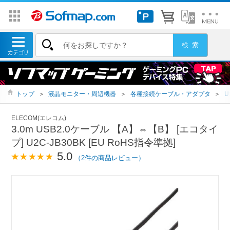
トップ
＞
液晶モニター・周辺機器
＞
各種接続ケーブル・アダプタ
＞
U
ELECOM(エレコム)
3.0m USB2.0ケーブル 【A】⇔【B】 [エコタイ
プ] U2C-JB30BK [EU RoHS指令準拠]
5.0
（2件の商品レビュー）