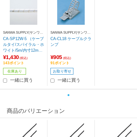
SANWA SUPPLY(サンワサ
SANWA SUPPLY(サンワサ
プライ)
プライ)
CA-SP12W-5 （ケーブ
CA-CL18 ケーブルクラ
ルタイ/スパイラル・ホ
ンプ
ワイト/5m/内寸12m
m）
¥1,430
¥905
(税込)
(税込)
143ポイント
91ポイント
在庫あり
お取り寄せ
一緒に買う
一緒に買う
商品のバリエーション