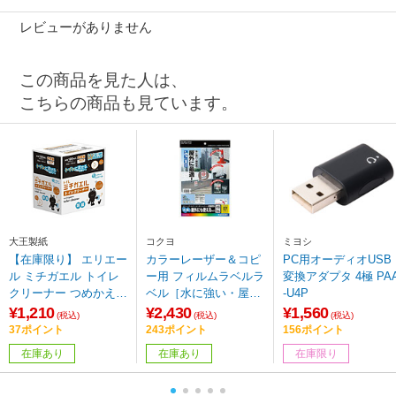
レビューがありません
この商品を見た人は、
こちらの商品も見ています。
大王製紙
コクヨ
ミヨシ
【在庫限り】 エリエー
カラーレーザー＆コピ
PC用オーディオUSB
ル ミチガエル トイレ
ー用 フィルムラベルラ
変換アダプタ 4極 PA
クリーナー つめかえ用
ベル［水に強い・屋外
-U4P
100枚
にも使えるタイプ］
¥1,210
¥2,430
¥1,560
(税込)
(税込)
(税込)
（A4サイズ・27面・1
37ポイント
243ポイント
156ポイント
0枚） LBP-OD127W-
在庫あり
在庫あり
在庫限り
10