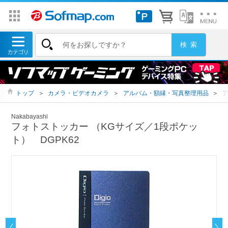
トップ
＞
カメラ・ビデオカメラ
＞
アルバム・額縁・写真整理用品
＞
Nakabayashi
フォトストッカー （KGサイズ／1段ポケッ
ト） DGPK62