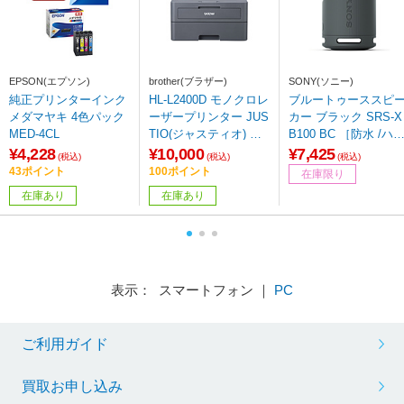
EPSON(エプソン)
brother(ブラザー)
SONY(ソニー)
純正プリンターインク
HL-L2400D モノクロレ
ブルートゥーススピ
メダマヤキ 4色パック
ーザープリンター JUS
カー ブラック SRS-X
MED-4CL
TIO(ジャスティオ) ［A
B100 BC ［防水 /ハ
4サイズ］
レゾ非対応 /Bluetooth
¥4,228
¥10,000
¥7,425
(税込)
(税込)
(税込)
対応 /Wi-Fi非対応］
43ポイント
100ポイント
在庫限り
在庫あり
在庫あり
表示： スマートフォン ｜
PC
ご利用ガイド
買取お申し込み