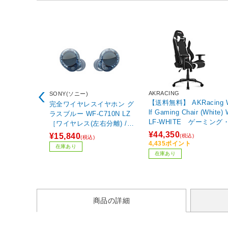
AKRACING
SONY(ソニー)
【送料無料】 AKRacing 
完全ワイヤレスイヤホン グ
lf Gaming Chair (White)
ラスブルー WF-C710N LZ
LF-WHITE ゲーミング
［ワイヤレス(左右分離) /ノ
フィスチェア(ホワイト) 
イズキャンセリング対応 /Bl
¥44,350
¥15,840
(税込)
(税込)
KR-WOLF-WHITE]【ゲ
uetooth対応］
4,435ポイント
在庫あり
ングチェアー】 【864】
在庫あり
商品の詳細