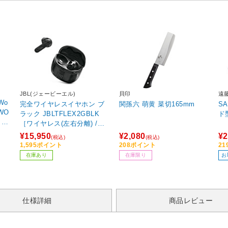
JBL(ジェービーエル)
貝印
遠
Wo
完全ワイヤレスイヤホン ブ
関孫六 萌黄 菜切165mm
S
 WO
ラック JBLTFLEX2GBLK
ド
・オ
［ワイヤレス(左右分離) /ノ
[A
イズキャンセリング対応 /Bl
¥15,950
¥2,080
¥2
(税込)
(税込)
ーミ
uetooth対応］
1,595ポイント
208ポイント
2
在庫あり
在庫限り
お
仕様詳細
商品レビュー