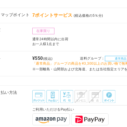
フマップポイント
7ポイントサービス
(税込価格の5％分)
庫
在庫限り
通常24時間以内に出荷
お一人様1点まで
料
¥550
送料グループ：
(税込)
通常商品
「通常商品」グループの商品を¥3,300以上のお買い物で無
※一部離島・山間部および北海道、または当社指定エリア
支払い方法
ご利用いただけるPay払い