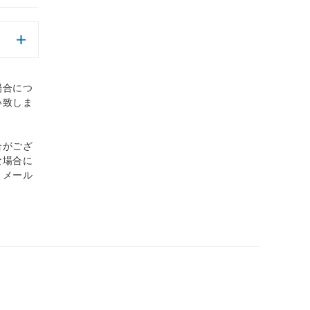
場合につ
い致しま
合がござ
な場合に
、メール