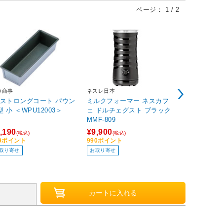
ページ：
1
/
2
HOLTS
藤商事
ネスレ日本
バンパー水
Aストロングコート パウン
ミルクフォーマー ネスカフ
ト MH280
型 小 ＜WPU12003＞
ェ ドルチェグスト ブラック
MMF-809
¥1,330
,190
¥9,900
(税込
(税込)
(税込)
133ポイント
19ポイント
990ポイント
お取り寄せ
取り寄せ
お取り寄せ