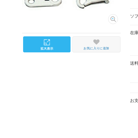
ソ
在
お気に入りに追加
送
お