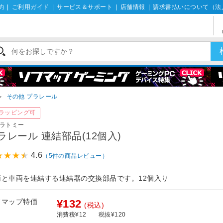
約
|
ご利用ガイド
|
サービス＆サポート
|
店舗情報
|
請求書払いについて（法
＞
その他 プラレール
ラッピング可
ラトミー
ラレール 連結部品(12個入)
4.6
（5件の商品レビュー）
両と車両を連結する連結器の交換部品です。12個入り
フマップ特価
¥132
(税込)
消費税¥12
税抜¥120