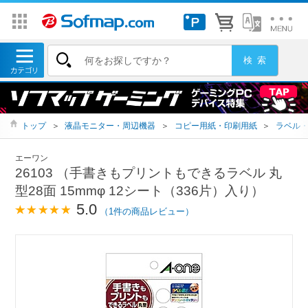
トップ
＞
液晶モニター・周辺機器
＞
コピー用紙・印刷用紙
＞
ラベル
エーワン
26103 （手書きもプリントもできるラベル 丸
型28面 15mmφ 12シート（336片）入り）
5.0
（1件の商品レビュー）