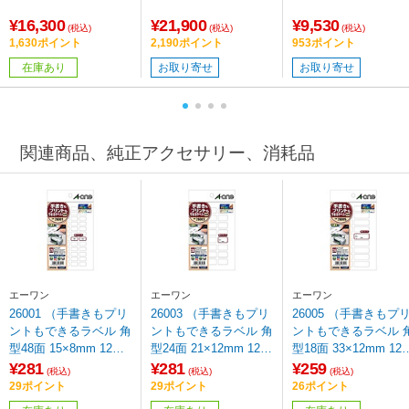
¥16,300
¥21,900
¥9,530
(税込)
(税込)
(税込)
1,630ポイント
2,190ポイント
953ポイント
在庫あり
お取り寄せ
お取り寄せ
関連商品、純正アクセサリー、消耗品
エーワン
エーワン
エーワン
26001 （手書きもプリ
26003 （手書きもプリ
26005 （手書きもプ
ントもできるラベル 角
ントもできるラベル 角
ントもできるラベル 
型48面 15×8mm 12シ
型24面 21×12mm 12シ
型18面 33×12mm 12
ート（576片）入り）
ート（288片）入り）
ート（216片）入り）
¥281
¥281
¥259
(税込)
(税込)
(税込)
【864】
29ポイント
29ポイント
26ポイント