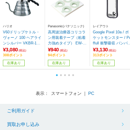
ハリオ
Panasonic(パナソニック)
レイアウト
V60ドリップケトル・
高周波治療器コリコラ
Google Pixel 10a / ポ
ヴォーノ 100 ヘアライ
ン用装着テープ（粘着
ケットモンスター / P
ンシルバー VKBR-100-
力強めタイプ） EW-9
ffull 衝撃吸収 バンパ
HSV
R02
ハイブリッドケース /
¥3,080
¥940
¥3,130
(税込)
(税込)
(税込)
308ポイント
94ポイント
313ポイント
在庫あり
在庫あり
在庫あり
表示： スマートフォン ｜
PC
ご利用ガイド
買取お申し込み