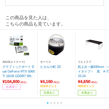
この商品を見た人は、
こちらの商品も見ています。
ASUS(エイスース)
モーリス
リヒトラブ
グラフィックボード D
ヒカル小町 2D
机上台＜幅590mm・
ual GeForce RTX 5060
イタイプ＞ 黒 A-7
Ti 16GB GDDR7 White
33-24
OC Edition ホワイト D
¥104,800
¥4,160
¥4,650
(税込)
(税込)
(税込)
UAL-RTX5060TI-O16G
416ポイント
465ポイント
在庫限り
-WHITE ［GeForce RT
在庫あり
在庫あり
Xシリーズ /16GB］