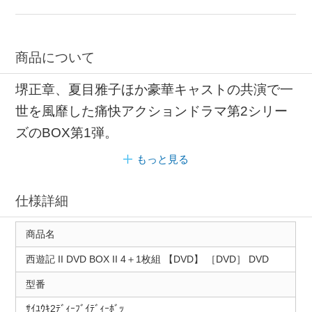
商品について
堺正章、夏目雅子ほか豪華キャストの共演で一
世を風靡した痛快アクションドラマ第2シリー
ズのBOX第1弾。
もっと見る
仕様詳細
商品名
西遊記 II DVD BOX II 4＋1枚組 【DVD】 ［DVD］ DVD
型番
ｻｲﾕｳｷ2ﾃﾞｨｰﾌﾞｲﾃﾞｨｰﾎﾞｯ