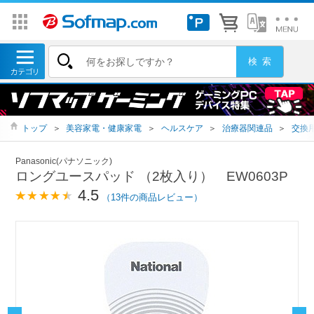
トップ
＞
美容家電・健康家電
＞
ヘルスケア
＞
治療器関連品
＞
交換
Panasonic(パナソニック)
ロングユースパッド （2枚入り） EW0603P
4.5
（13件の商品レビュー）