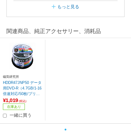
もっと見る
関連商品、純正アクセサリー、消耗品
磁気研究所
HDDR47JNP50 データ
用DVD-R（4.7GB/1-16
倍速対応/50枚/プリン
タブル）
¥1,019
(税込)
在庫あり
一緒に買う