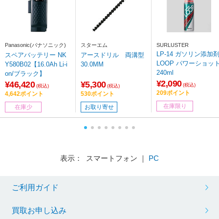
Panasonic(パナソニック)
スターエム
SURLUSTER
LP-14 ガソリン添加
スペアバッテリー NK
アースドリル 両溝型
LOOP パワーショッ
Y580B02【16.0Ah Li-i
30.0MM
240ml
on/ブラック】
¥2,090
¥46,420
¥5,300
(税込)
(税込)
(税込)
209ポイント
4,642ポイント
530ポイント
在庫限り
在庫少
お取り寄せ
表示： スマートフォン ｜
PC
ご利用ガイド
買取お申し込み