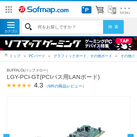
トップ
＞
PCパーツ
＞
グラフィックボード、その他ボード
＞
その他ボ
BUFFALO(バッファロー）
LGY-PCI-GT(PCIバス用LANボード)
4.3
（6件の商品レビュー）