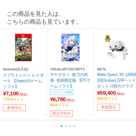
この商品を見た人は、
こちらの商品も見ています。
Nintendo(任天堂)
VISUALARTSSCRIPTS
META
サヤガタリ -妖刀の約
Meta Quest 3S 128G
スプラトゥーン レイダ
束- 初回限定版 【PCゲ
(旧Oculus) [VRヘッド
ース 【Switch2ゲーム
ームソフト】
セット /2倍のグラフ
ソフト】
ック処 理性能 /ワイ
¥59,400
¥7,100
ソフマップ特典
(税込)
(税込)
レスのVR体験 /40種
¥6,780
594ポイント
710ポイント
(税込)
以上のゲームにアク
68ポイント
数量限定
数量限定
スできるMeta Horizo
限定予約中
+の3か月 無料体験付
き]