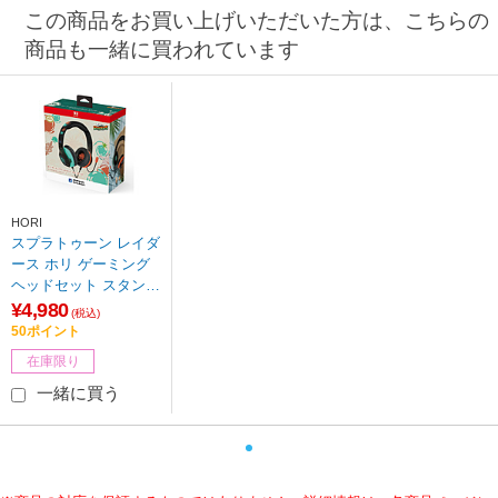
この商品をお買い上げいただいた方は、こちらの
商品も一緒に買われています
HORI
スプラトゥーン レイダ
ース ホリ ゲーミング
ヘッドセット スタンダ
ード for Nintendo Swit
¥4,980
(税込)
ch 2
50ポイント
在庫限り
一緒に買う