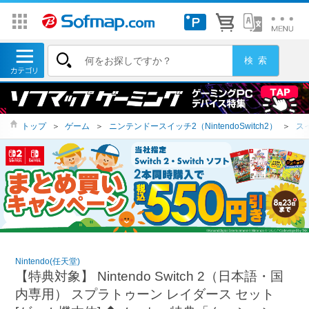
トップ
＞
ゲーム
＞
ニンテンドースイッチ2（NintendoSwitch2）
＞
ス
Nintendo(任天堂)
【特典対象】 Nintendo Switch 2（日本語・国
内専用） スプラトゥーン レイダース セット