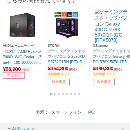
こちらの商品も見ています。
※リフレッシュレートを変更する場合は、ボックスから任意の項目をクリック
AMD(エーエムディー)
STORM
OZgaming
ゲーミングデスクトッ
ゲーミングデスクト
〔CPU〕AMD Ryzen9
プパソコン SGL78XD
プパソコン Galaxy 40
7900X W/O Cooler （Z
S5732G1BH [RTX 507
DG-R78X-5070-1T-32
en4） 100-100000589
0] 【sof001】
[RTX5070]
¥354,800
¥389,800
WOF ［AMD Ryzen 9
¥58,980
(税込)
(税込)
(税込)
/AM5 /グラフィックス
3,548ポイント
3,898ポイント
在庫限り
搭載］
数量限定
数量限定
表示： スマートフォン ｜
PC
ご利用ガイド