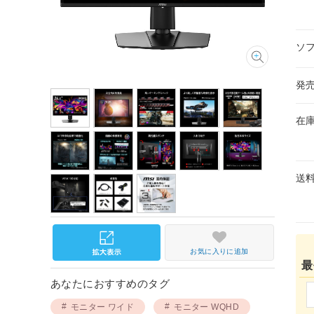
ソ
発
在
送
お気に入りに追加
最
あなたにおすすめのタグ
モニター ワイド
モニター WQHD