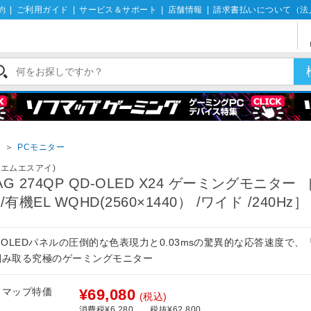
約
|
ご利用ガイド
|
サービス＆サポート
|
店舗情報
|
請求書払いについて（法
イ
＞
PCモニター
I(エムエスアイ)
AG 274QP QD-OLED X24 ゲーミングモニター ［
 /有機EL WQHD(2560×1440） /ワイド /240Hz］
-OLEDパネルの圧倒的な色表現力と0.03msの驚異的な応答速度で、
掴み取る究極のゲーミングモニター
フマップ特価
¥69,080
(税込)
消費税¥6,280
税抜¥62,800