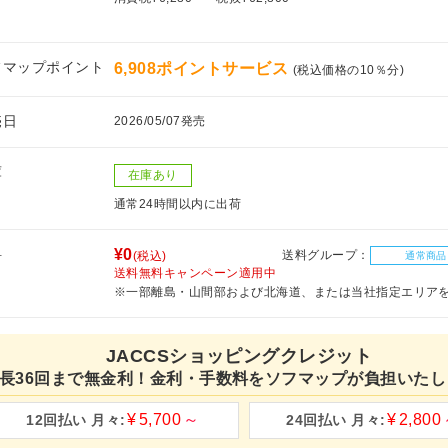
フマップポイント
6,908ポイントサービス
(税込価格の10％分)
売日
2026/05/07発売
庫
在庫あり
通常24時間以内に出荷
料
¥0
送料グループ：
(税込)
通常商品
送料無料キャンペーン適用中
※一部離島・山間部および北海道、または当社指定エリア
JACCSショッピングクレジット
長36回まで無金利！金利・手数料をソフマップが負担いたし
5,700
2,800