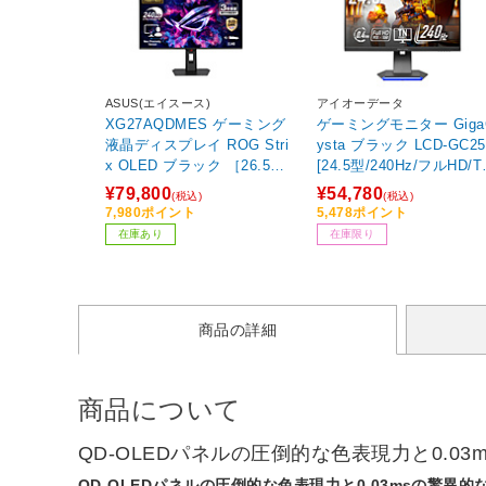
ASUS(エイスース)
アイオーデータ
XG27AQDMES ゲーミング
ゲーミングモニター Giga
液晶ディスプレイ ROG Stri
ysta ブラック LCD-GC25
x OLED ブラック ［26.5型 /
[24.5型/240Hz/フルHD/T
有機EL WQHD(2560×144
パネル]
¥79,800
¥54,780
(税込)
(税込)
0） /ワイド /240Hz］
7,980ポイント
5,478ポイント
在庫あり
在庫限り
商品の詳細
商品について
QD-OLEDパネルの圧倒的な色表現力と0.
QD-OLEDパネルの圧倒的な色表現力と0.03msの驚