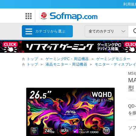
利用規
カテゴリから選ぶ
トップ
＞
ゲーミングPC・周辺機器
＞
ゲーミングモニター
トップ
＞
液晶モニター・周辺機器
＞
モニター・ディスプレ
MS
M
型
QD
を
ソ