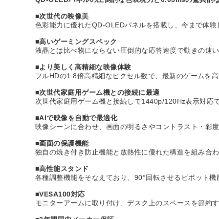
■次世代の映像美
色彩能力に優れたQD-OLEDパネルを搭載し、今まで体
■高いゲーミングスペック
液晶とは比べ物にならない圧倒的な応答速度で動きの速
■より美しく高精細な映像体験
フルHDの1.8倍高精細なピクセル数で、最新のゲームを
■次世代家庭用ゲーム機との接続に最適
次世代家庭用ゲーム機と接続して1440p/120Hz表示
■AIで映像を自動で最適化
映像シーンに合わせ、画面の明るさやコントラスト・彩
■画面の保護機能
独自の焼き付き防止機能と放熱性に優れた構造を組み合
■高性能スタンド
各種調整機能をそなえており、90°回転させるピボット機
■VESA100対応
モニターアームに取り付け、デスク上のスペースを節約