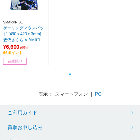
SMARPRISE
ゲーミングマウスパッ
ド [490ｘ420ｘ3mm]
碧依さくら × AMICIS
ES2 eSports Mouse
¥6,600
(税込)
pad 3mm XL
66ポイント
在庫限り
表示： スマートフォン ｜
PC
ご利用ガイド
買取お申し込み