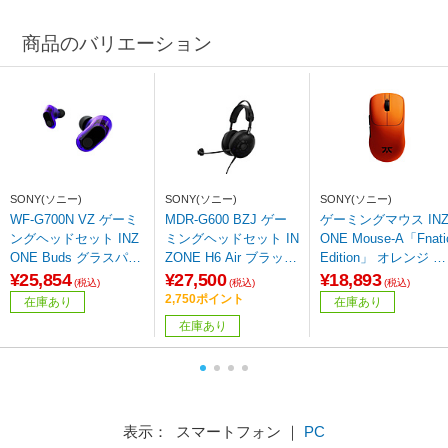
商品のバリエーション
SONY(ソニー)
SONY(ソニー)
SONY(ソニー)
WF-G700N VZ ゲーミ
MDR-G600 BZJ ゲー
ゲーミングマウス IN
ングヘッドセット INZ
ミングヘッドセット IN
ONE Mouse-A「Fnati
ONE Buds グラスパー
ZONE H6 Air ブラック
Edition」 オレンジ M
プル ［ワイヤレス（Bl
［φ3.5mmミニプラグ
E-G500 DQ ［光学式 
¥25,854
¥27,500
¥18,893
(税込)
(税込)
(税込)
uetooth＋USB-C） /両
＋USB-C /両耳 /ヘッド
有線／無線(ワイヤレ
2,750ポイント
在庫あり
在庫あり
耳 /イヤホンタイプ］
バンドタイプ］
ス) /6ボタン /USB］
在庫あり
表示： スマートフォン ｜
PC