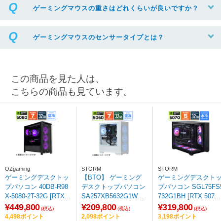
ゲーミングマウスの重さはどれくらいが良いですか？
ゲーミングマウスのセンサータイプとは？
この商品を見た人は、
こちらの商品も見ています。
OZgaming
STORM
STORM
ゲーミングデスクトッ
【BTO】 ゲーミング
ゲーミングデスクト
プパソコン 40DB-R98
デスクトップパソコン
プパソコン SGL75FS
X-5080-2T-32G [RTX5
SA257XB5632G1WH
732G1BH [RTX 5070]
080] 【sof001】
[RTX 5060 8GB] 【sof
【sof001】
¥449,800
¥209,800
¥319,800
(税込)
(税込)
(税込)
001】
4,498ポイント
2,098ポイント
3,198ポイント