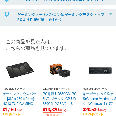
ゲーミングノートパソコンはゲーミングデスクトップ
PCより性能が低いですか？
この商品を見た人は、
こちらの商品も見ています。
ASUS(エイスース)
GIGABYTE(ギガバイト)
logicool(ロジクール)
ゲーミングマウスパッ
PC電源 UD850GM PG
キーボード MX Keys
ド [360ｘ260ｘ2mm]
5 V2 ブラック GP-UD
S(Chrome /Android /
NC13 TUF GAMING P
850GM PG5 V2 ［850
ac /Windows11対応) 
1
W /ATX /80PLUS Gol
ラファイト KX800sG
¥1,150
¥13,820
¥20,530
(税込)
(税込)
(税込)
d］ 【sof001】
［ワイヤレス /Bluetoo
115ポイント
2,053ポイント
数量限定