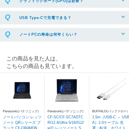
グラフィックボード(GPU)は必要？
USB Type-Cで充電できる？
ノートPCの寿命は何年くらい？
この商品を見た人は、
こちらの商品も見ています。
Panasonic(パナソニック)
Panasonic(パナソニック)
BUFFALO(バッファロー
ノートパソコン レッツ
CF-SC/CF-SC7ADTC
1.5m［USB-C ⇔ USB
ノート QRシリーズ ブ
R/12.4/Ultra 5/16/512/
A］2.0ケーブル 充
ラック CF-QR4MDNC
w11 レッツノート SC
電・転送 ホワイ