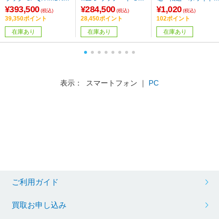
R ［12.4型 /Windows1
カームグレイ CF-SC7
BSUAC215WH
¥393,500
¥284,500
¥1,020
(税込)
(税込)
(税込)
1 Pro /intel Core i7 /メ
ADTCR ［12.4型 /Win
39,350ポイント
28,450ポイント
102ポイント
モリ：16GB /SSD：51
dows11 Pro /intel Core
在庫あり
在庫あり
在庫あり
2GB /Office Home and
Ultra 5 /メモリ：16GB
Business /日本語版キ
/SSD：512GB /日本語
ーボード /2026年4月モ
版キーボード /2026/3/
デル］
16］
表示： スマートフォン ｜
PC
ご利用ガイド
買取お申し込み