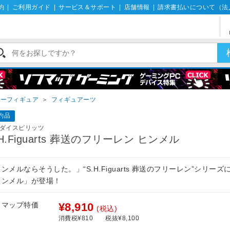
約
|
ご利用ガイド
|
サービス＆サポート
|
店舗情報
|
請求書払いについて（法
ターフィギュア
＞
フィギュアーツ
約品
ダイスピリッツ
.H.Figuarts 葬送のフリーレン ヒンメル
ンメルならそうした。」“S.H.Figuarts 葬送のフリーレン”シリーズ
ヒンメル」が登場！
フマップ特価
¥8,910
(税込)
消費税¥810
税抜¥8,100