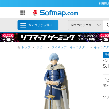
利用規
カテゴリから選ぶ
トップ
＞
ホビー
＞
フィギュア・キャラクター
＞
キャラク
予
バン
S
「ヒ
者
ソ