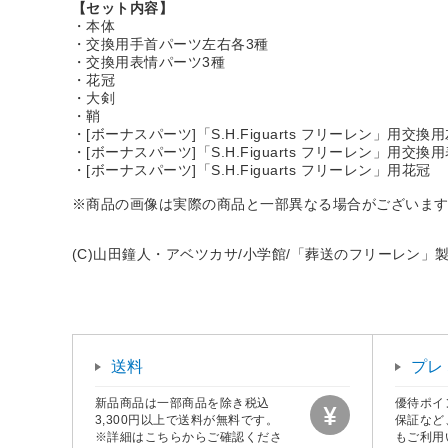
【セット内容】
・本体
・交換用手首パーツ左右各3種
・交換用表情パーツ3種
・花冠
・大剣
・鞘
・[ボーナスパーツ]「S.H.Figuarts フリーレン」用交
・[ボーナスパーツ]「S.H.Figuarts フリーレン」用交
・[ボーナスパーツ]「S.H.Figuarts フリーレン」用花冠
※商品の画像は実際の商品と一部異なる場合がございま
(C)山田鐘人・アベツカサ/小学館/「葬送のフリーレン」
送料
プレ
新品商品は一部商品を除き税込
優待ポイ
3,300円以上で送料が無料です。
保証など
※詳細はこちらからご確認くださ
もご利用