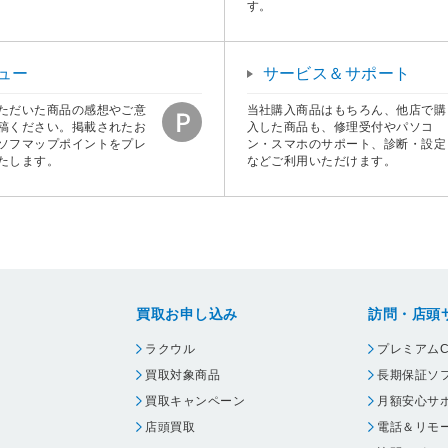
す。
ュー
サービス＆サポート
ただいた商品の感想やご意
当社購入商品はもちろん、他店で購
稿ください。掲載されたお
入した商品も、修理受付やパソコ
ソフマップポイントをプレ
ン・スマホのサポート、診断・設定
たします。
などご利用いただけます。
買取お申し込み
訪問・店頭
ラクウル
プレミアムC
買取対象商品
長期保証ソ
買取キャンペーン
月額安心サ
店頭買取
電話＆リモ