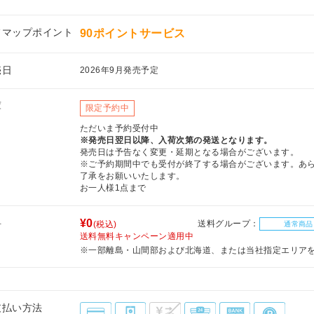
フマップポイント
90ポイントサービス
売日
2026年9月発売予定
庫
限定予約中
ただいま予約受付中
※発売日翌日以降、入荷次第の発送となります。
発売日は予告なく変更・延期となる場合がございます。
※ご予約期間中でも受付が終了する場合がございます。あ
了承をお願いいたします。
お一人様1点まで
料
¥0
送料グループ：
(税込)
通常商品
送料無料キャンペーン適用中
※一部離島・山間部および北海道、または当社指定エリア
支払い方法