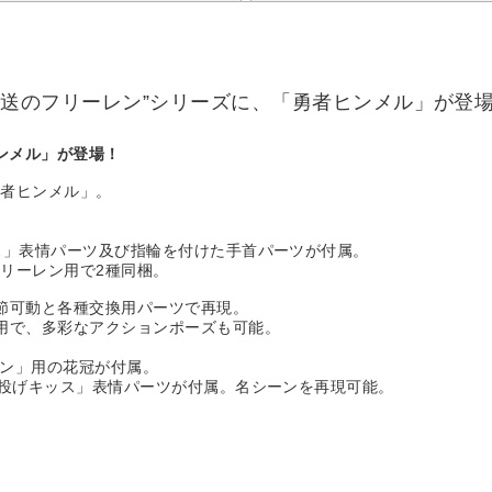
ts 葬送のフリーレン”シリーズに、「勇者ヒンメル」が登
者ヒンメル」が登場！
勇者ヒンメル」。
げキッス」表情パーツ及び指輪を付けた手首パーツが付属。
リーレン用で2種同梱。
節可動と各種交換用パーツで再現。
用で、多彩なアクションポーズも可能。
フリーレン」用の花冠が付属。
ーツ、「投げキッス」表情パーツが付属。名シーンを再現可能。