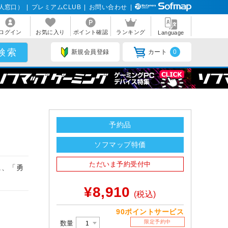
人窓口）
|
プレミアムCLUB
|
お問い合わせ
|
ログイン
お気に入り
ポイント確認
ランキング
Language
新規会員登録
カート
0
予約品
ソフマップ特価
ただいま予約受付中
に、「勇
¥8,910
(税込)
90ポイントサービス
限定予約中
数量