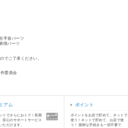
換用左手首パーツ
換用表情パーツ
すのでご了承ください。
製作委員会
ミアム
ポイント
ントでさらにおトク！長期
ポイントをお店で貯めて、ネットで
、安心のサポートサービス
使う！ネットで貯めて、お店で使
いただけます。
う！ 面倒な手続きも一切不要で