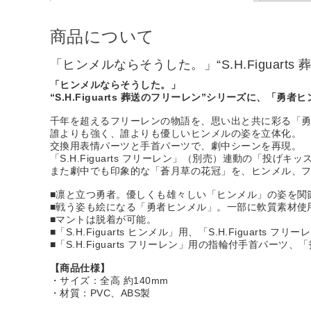
商品について
「ヒンメルならそうした。」“S.H.Figuar
「ヒンメルならそうした。」
“S.H.Figuarts 葬送のフリーレン”シリーズに、「勇
千年を超えるフリーレンの物語を、思い出と共に彩る「
誰よりも強く、誰よりも優しいヒンメルの姿を立体化。
交換用表情パーツと手首パーツで、劇中シーンを再現。
「S.H.Figuarts フリーレン」（別売）連動の「投
また劇中でも印象的な「蒼月草の花冠」を、ヒンメル、フ
■凛と立つ勇者。優しくも雄々しい「ヒンメル」の姿を関
■戦う姿も絵になる「勇者ヒンメル」。一部に軟質素材使
■マントは脱着が可能。
■「S.H.Figuarts ヒンメル」用、「S.H.Figuarts 
■「S.H.Figuarts フリーレン」用の指輪付手首パ
【商品仕様】
・サイズ：全高 約140mm
・材質：PVC、ABS製