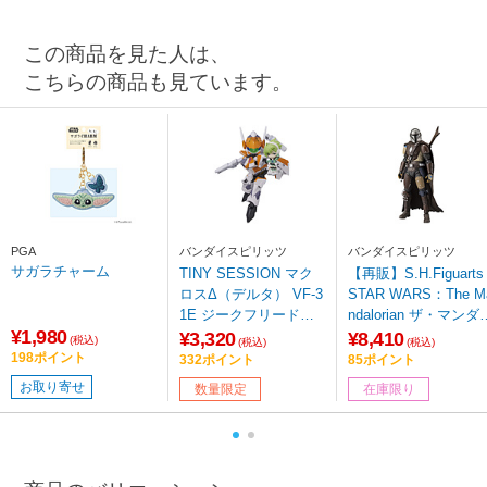
この商品を見た人は、
こちらの商品も見ています。
PGA
バンダイスピリッツ
バンダイスピリッツ
サガラチャーム
TINY SESSION マク
【再販】S.H.Figuarts
ロスΔ（デルタ） VF-3
STAR WARS：The M
1E ジークフリード
ndalorian ザ・マンダ
¥1,980
（チャック・マスタン
リアン
¥3,320
¥8,410
(税込)
(税込)
(税込)
グ機） with レイナ・
198ポイント
332ポイント
85ポイント
プラウラー 【sof001】
お取り寄せ
数量限定
在庫限り