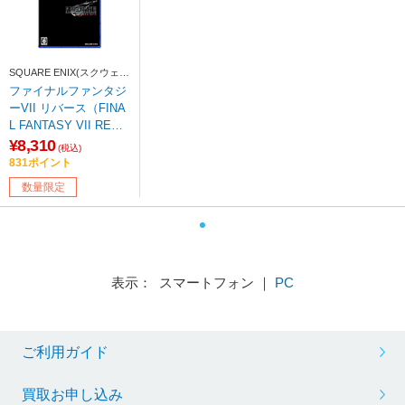
SQUARE ENIX(スクウェ
ア・エニックス)
ファイナルファンタジ
ーVII リバース（FINA
L FANTASY VII REBI
RTH） 【PS5ゲームソ
¥8,310
(税込)
フト】【sof001】
831ポイント
数量限定
表示： スマートフォン ｜
PC
ご利用ガイド
買取お申し込み