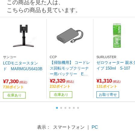
この商品を見た人は、
こちらの商品も見ています。
サンコー
CCP
SURLUSTER
【掃除機用】 コードレ
ゼロウォーター 親水
LCDモニタースタン
ス回転モップクリーナ
イプ 150ml S-107
ド MARMGUS6410B
ー用バッテリー EX-3
742-00
¥2,320
¥1,310
¥7,300
(税込)
(税込)
(税込)
232ポイント
131ポイント
730ポイント
在庫あり
お取り寄せ
在庫あり
表示： スマートフォン ｜
PC