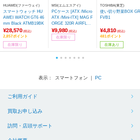
HUAWEI(ファーウェイ)
MSI(エムエスアイ)
TOSHIBA(東芝)
スマートウォッチ HU
PCケース [ATX /Micro
使い切り野菜BOX GR-
AWEI WATCH GT6 46
ATX /Mini-ITX] MAG F
FVB1
mm Black ATMB19BK
ORGE 320R AIRFLO
W WHITE ホワイト
¥28,570
¥9,980
¥4,810
(税込)
(税込)
(税込)
2,857ポイント
481ポイント
在庫限り
在庫限り
在庫あり
表示： スマートフォン ｜
PC
ご利用ガイド
買取お申し込み
訪問・店頭サポート