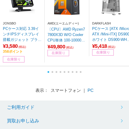
JONSBO
AMD(エーエムディー)
DARKFLASH
PCケース対応 3.39イ
PCケース [ATX /Micr
〔CPU〕AMD Ryzen7
ンチIPSディスプレイ
ATX /Mini-ITX] DS90
7800X3D W/O Cooler
搭載ガジェット ブラッ
ホワイト DS900-WHI
CPU単体 100-1000009
ク DS339-BLACK
E+TYPE-C
¥3,580
¥5,418
10WOF ［AMD Ryzen
¥49,800
(税込)
(税込)
(税込)
7 /Socket AM5 /グラフ
358ポイント
在庫限り
在庫限り
ィックス搭載］
在庫限り
表示： スマートフォン ｜
PC
ご利用ガイド
買取お申し込み