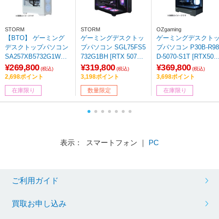
STORM
STORM
OZgaming
【BTO】 ゲーミング
ゲーミングデスクトッ
ゲーミングデスクト
デスクトップパソコン
プパソコン SGL75FS5
プパソコン P30B-R98
SA257XB5732G1WH
732G1BH [RTX 5070]
D-5070-S1T [RTX507
[RTX 5070 12GB]
【sof001】
0]
¥269,800
¥319,800
¥369,800
(税込)
(税込)
(税込)
2,698ポイント
3,198ポイント
3,698ポイント
在庫限り
数量限定
在庫限り
表示： スマートフォン ｜
PC
ご利用ガイド
買取お申し込み