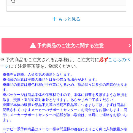
色
もっと見る
予約商品のご注文に関する注意
※ 予約商品をご注文されるお客様は、ご注文前に
必ず
こちらのペ
ージ
にて注意事項等をご確認ください。
※発売日以降、入荷次第の発送となります。
※掲載の写真は実際の商品とは多少異なる場合があります。
※商品の塗装は彩色行程が手作業になるため、商品個々に多少の差異がありま
す。
※パッケージは商品本体の保護材ですので、本体に影響を及ぼすような破損を
除き、交換・返品対応対象外となります。あらかじめご了承ください。
※商品本体の破損や部品不足等の初期不良品等につきましては、まずは商品に
記載されていますメーカーのサポートセンターにお問合せをお願いします。商
品にメーカーサポートセンターの記載が無い場合は、当店にご連絡をお願いし
ます。
※ホビー系予約商品はメーカー様や問屋様の都合によりごく稀に入荷数量が削