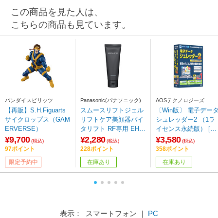
この商品を見た人は、
こちらの商品も見ています。
バンダイスピリッツ
Panasonic(パナソニック)
AOSテクノロジーズ
【再販】S.H.Figuarts
スムースリフトジェル
〔Win版〕 電子デー
サイクロップス（GAM
リフトケア美顔器バイ
シュレッダー2 （1ラ
ERVERSE）
タリフト RF専用 EH-4
イセンス永続版） [Wi
R03
dows用]
¥9,700
¥2,280
¥3,580
(税込)
(税込)
(税込)
97ポイント
228ポイント
358ポイント
限定予約中
在庫あり
在庫あり
表示： スマートフォン ｜
PC