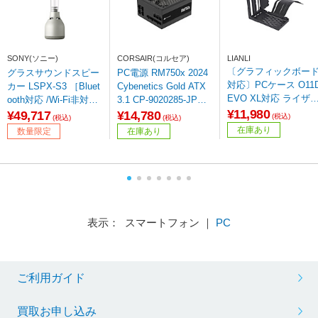
SONY(ソニー)
CORSAIR(コルセア)
LIANLI
〔グラフィックボー
グラスサウンドスピー
PC電源 RM750x 2024
対応〕PCケース O11
カー LSPX-S3 ［Bluet
Cybenetics Gold ATX
EVO XL対応 ライザ
ooth対応 /Wi-Fi非対
3.1 CP-9020285-JP
カード＋ブラケット 
¥11,980
応］
［750W /ATX /Gold］
¥49,717
¥14,780
(税込)
(税込)
(税込)
NIVERSAL 4- SLOTS
在庫あり
数量限定
在庫あり
VERTICAL GPU KIT
(WITH GEN 4 RISER)
ブラック VG4-4-V2X
表示： スマートフォン ｜
PC
ご利用ガイド
買取お申し込み