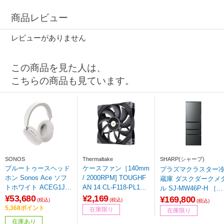
商品レビュー
レビューがありません
この商品を見た人は、
こちらの商品も見ています。
SONOS
Thermaltake
SHARP(シャープ)
ブルートゥースヘッド
ケースファン［140mm
プラズマクラスター
ホン Sonos Ace ソフ
/ 2000RPM] TOUGHF
蔵庫 ダスクダークメタ
トホワイト ACEG1JP
AN 14 CL-F118-PL14B
ル SJ-MW46P-H ［幅
1 ［オーバーヘッド型
L-A
¥53,680
¥2,169
5cm /457L /5ドア /左
¥169,800
(税込)
(税込)
(税込)
/ノイズキャンセリング
右開きタイプ］ 【基本
5,368ポイント
在庫限り
在庫限り
対応 /Bluetooth対応］
設置料金セット】
在庫あり