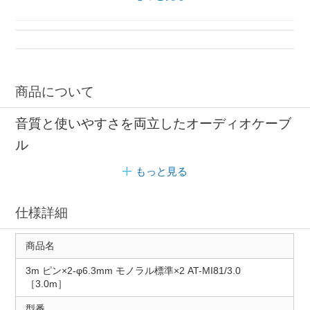
オーディオケーブル 金メッキ加工
アダプター 金メッキ加工
ケーブル オーディオテクニカ
オーディオテクニカ アダプター
商品について
音質と使いやすさを両立したオーディオケーブ
ル
もっと見る
仕様詳細
商品名
3m ピン×2-φ6.3mm モノラル標準×2 AT-MI81/3.0
［3.0m］
型番