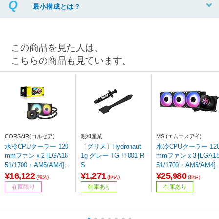
最小構成とは？
この商品を見た人は、
こちらの商品も見ています。
CORSAIR(コルセア)
親和産業
MSI(エムエスアイ)
水冷CPUクーラー 120
〔グリス〕Hydronaut
水冷CPUクーラー 12
mmファンｘ2 [LGA18
1g グレー TG-H-001-R
mmファンｘ3 [LGA1
51/1700・AM5/AM4] i
S
51/1700・AM5/AM4]
CUE LINK TITAN 240
ブラック MPG CORE
¥16,122
¥1,271
¥25,980
(税込)
(税込)
(税込)
RX RGB ブラック CW
IQUID P13 360
在庫限り
在庫あり
在庫あり
-9061016-WW