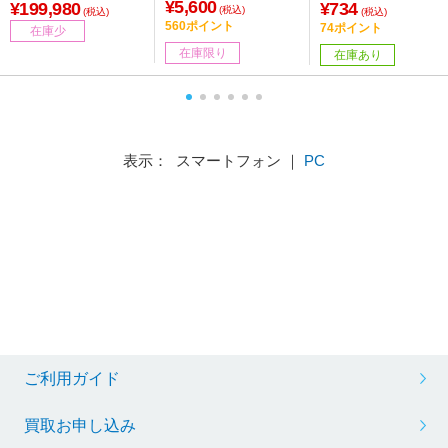
diate(Xbox 対応) ［US
¥5,600
ズ］
ラック
¥199,980
¥734
(税込)
(税込)
(税込)
B］
560ポイント
74ポイント
在庫少
在庫限り
在庫あり
表示： スマートフォン ｜
PC
ご利用ガイド
買取お申し込み