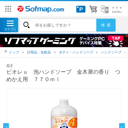
トップ
＞
日用品・化粧品
＞
ボディ・ハンドソープ
＞
ハンドソープ
＞
花王
ビオレｕ 泡ハンドソープ 金木犀の香り つ
めかえ用 ７７０ｍｌ