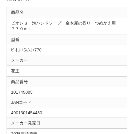
商品名
ビオレｕ 泡ハンドソープ 金木犀の香り つめかえ用
７７０ｍｌ
型番
ﾋﾞｵUHSｷﾝｶｴ770
メーカー
花王
商品番号
101745885
JANコード
4901301454430
メーカー発売日
2025年頃発売